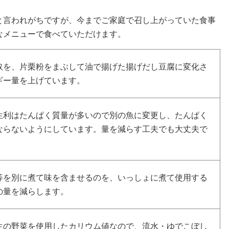
と言われがちですが、今までご家庭で召し上がっていた食事
なメニューで食べていただけます。
奴を、片栗粉をまぶして油で揚げた揚げだし豆腐に変化さ
ギー量を上げています。
生利はたんぱく質量が多いので別の魚に変更し、たんぱく
ならないようにしています。量を減らす工夫でも大丈夫で
等を別に煮て味を含ませるのを、いっしょに煮て使用する
の量を減らします。
生の野菜を使用したカリウム値なので、流水・ゆでこぼし