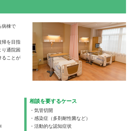
る病棟で
復帰を目指
より通院困
けることが
相談を要するケース
気管切開
感染症（多剤耐性菌など）
Ｈ
活動的な認知症状