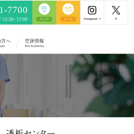
81-7700
Instagram
X
マップ
メール
の方へ
空床情報
ople
Bed Availability