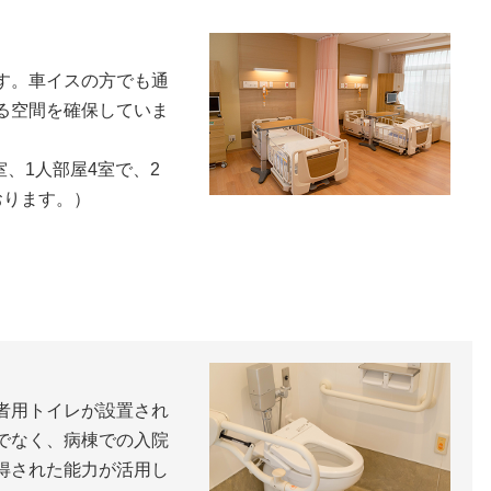
す。車イスの方でも通
る空間を確保していま
室、1人部屋4室で、2
おります。）
者用トイレが設置され
でなく、病棟での入院
得された能力が活用し