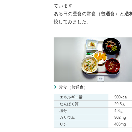
ています。
ある日の昼食の常食（普通食）と透
較してみました。
常食（普通食）
エネルギー量
500kcal
たんぱく質
29.5ｇ
塩分
4.3ｇ
カリウム
902mg
リン
403mg