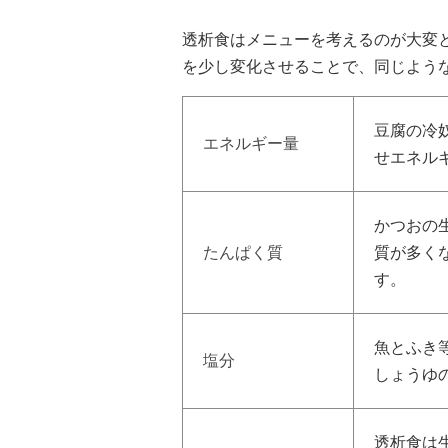
透析食はメニューを考えるのが大変
を少し変化させることで、同じよう
豆腐の冷
エネルギー量
せエネル
かつおの
たんぱく質
質が多く
す。
魚とふき
塩分
しょうゆ
透析食は