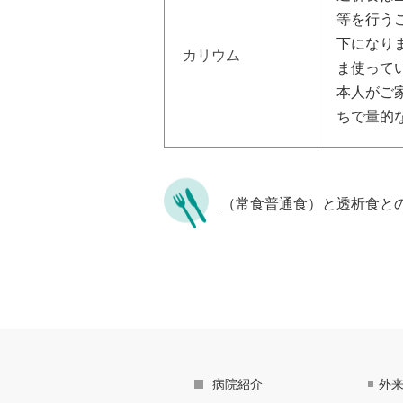
等を行うこ
下になり
カリウム
ま使って
本人がご
ちで量的
（常食普通食）と透析食と
病院紹介
外