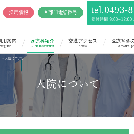
tel.0493-
採用情報
各部門電話番号
利用案内
診療科紹介
交通アクセス
医療関係
ser guide
Clinic introduction
Access
To medical pe
入院について