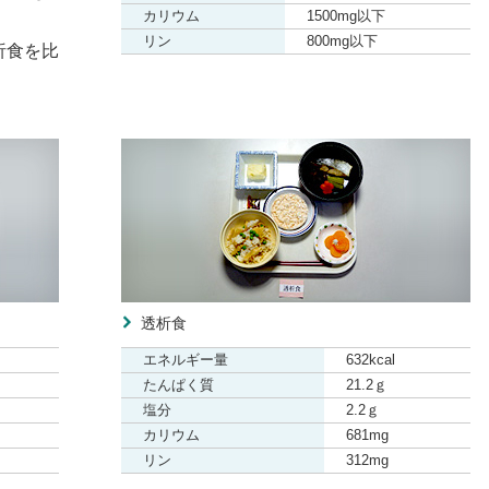
カリウム
1500mg以下
リン
800mg以下
析食を比
透析食
エネルギー量
632kcal
たんぱく質
21.2ｇ
塩分
2.2ｇ
カリウム
681mg
リン
312mg