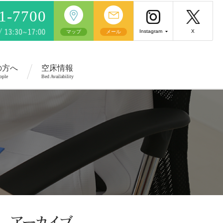
81-7700
Instagram
X
マップ
メール
の方へ
空床情報
ople
Bed Availability